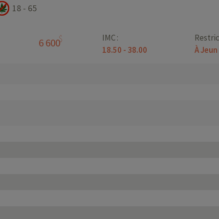
18 - 65
IMC :
Restric
$
6 600
18.50 - 38.00
À Jeun