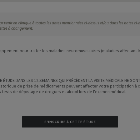
r venir en clinique à toutes les dates mentionnées ci-dessus et/ou dans les notes ci-de
ujettes à changement.
ppement pour traiter les maladies neuromusculaires (maladies affectant l
 ÉTUDE DANS LES 12 SEMAINES QUI PRÉCÈDENT LA VISITE MÉDICALE NE SONT
istorique de prise de médicaments peuvent affecter votre participation à 
s tests de dépistage de drogues et alcool lors de l'examen médical.
S'INSCRIRE À CETTE ÉTUDE