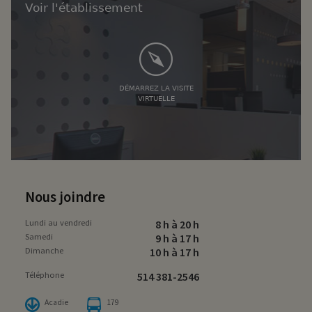
Voir l'établissement
DÉMARREZ LA VISITE
VIRTUELLE
Nous joindre
Lundi au vendredi
8 h à 20 h
Samedi
9 h à 17 h
Dimanche
10 h à 17 h
Téléphone
514 381-2546
Acadie
179