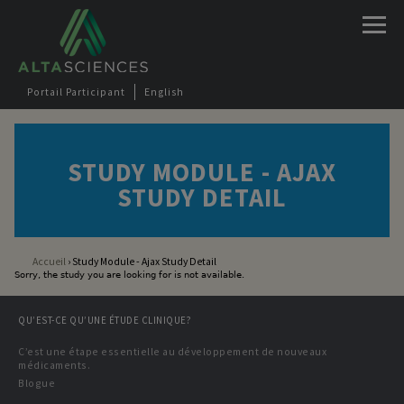
Jump to navigation
Portail Participant
English
STUDY MODULE - AJAX
STUDY DETAIL
Accueil
›
Study Module - Ajax Study Detail
Sorry, the study you are looking for is not available.
Vous êtes ici
QU’EST-CE QU’UNE ÉTUDE CLINIQUE?
C’est une étape essentielle au développement de nouveaux
médicaments.
Blogue