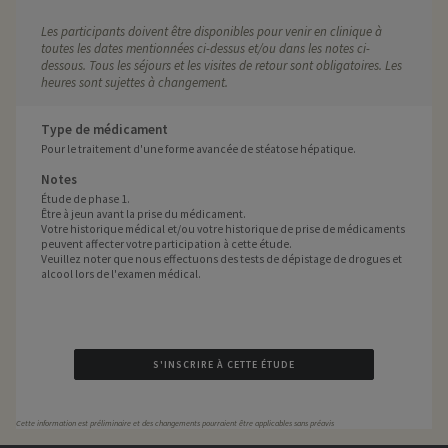
Les participants doivent être disponibles pour venir en clinique à
toutes les dates mentionnées ci-dessus et/ou dans les notes ci-
dessous. Tous les séjours et les visites de retour sont obligatoires. Les
heures sont sujettes à changement.
Type de médicament
Pour le traitement d'une forme avancée de stéatose hépatique.
Notes
Étude de phase 1.
Être à jeun avant la prise du médicament.
Votre historique médical et/ou votre historique de prise de médicaments
peuvent affecter votre participation à cette étude.
Veuillez noter que nous effectuons des tests de dépistage de drogues et
alcool lors de l'examen médical.
S'INSCRIRE À CETTE ÉTUDE
Cette information est préliminaire et des changements pourraient être applicables sans préavis