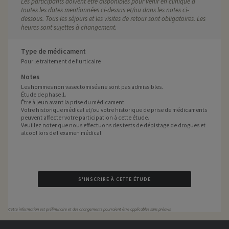
Les participants doivent être disponibles pour venir en clinique à
toutes les dates mentionnées ci-dessus et/ou dans les notes ci-
dessous. Tous les séjours et les visites de retour sont obligatoires. Les
heures sont sujettes à changement.
Type de médicament
Pour le traitement de l’urticaire
Notes
Les hommes non vasectomisés ne sont pas admissibles.
Étude de phase 1.
Être à jeun avant la prise du médicament.
Votre historique médical et/ou votre historique de prise de médicaments
peuvent affecter votre participation à cette étude.
Veuillez noter que nous effectuons des tests de dépistage de drogues et
alcool lors de l'examen médical.
S'INSCRIRE À CETTE ÉTUDE
Cette information est préliminaire et des changements pourraient être applicables sans préavis