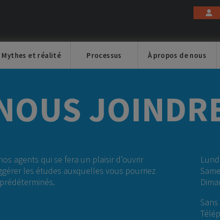
Mythes et réalité
Processus
À propos de nous
NOUS JOINDR
s agents qui se fera un plaisir d’ouvrir
Lundi
ggérer les études auxquelles vous pourriez
Same
s prédéterminés.
Dima
Sans 
Télé