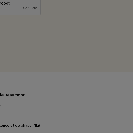
ale Beaumont
,
ence et de phase I/IIa)