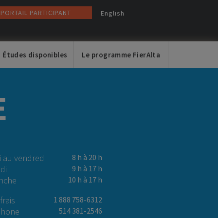
PORTAIL PARTICIPANT
English
Études disponibles
Le programme FierAlta
E
 au vendredi
8 h à 20 h
di
9 h à 17 h
nche
10 h à 17 h
frais
1 888 758-6312
phone
514 381-2546